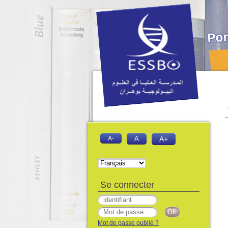
Por
A-
A
A+
Se connecter
Mot de passe oublié ?