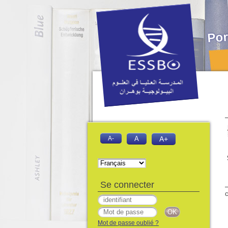
Por
A-
A
A+
Se connecter
c
Mot de passe oublié ?