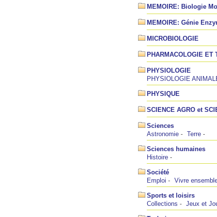
MEMOIRE: Biologie Mol
MEMOIRE: Génie Enzy
MICROBIOLOGIE
PHARMACOLOGIE ET 
PHYSIOLOGIE
PHYSIOLOGIE ANIMAL
PHYSIQUE
SCIENCE AGRO et SC
Sciences
Astronomie
Terre
Sciences humaines
Histoire
Société
Emploi
Vivre ensembl
Sports et loisirs
Collections
Jeux et Jo