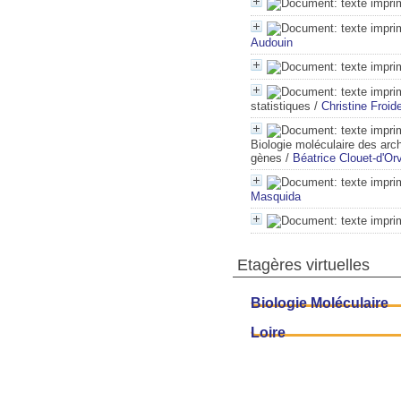
Audouin
statistiques
/
Christine Froi
Biologie moléculaire des arc
gènes
/
Béatrice Clouet-d'Or
Masquida
Etagères virtuelles
Biologie Moléculaire
Loire