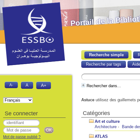
Portail de la Bibl
Recherche simple
R
Recherche par tags
Aid
A-
A
A+
Rechercher dans...
Astuce
utilisez des guillemets p
Catégories
Se connecter
Art et culture
Architecture
Bande de
ATLAS
Mot de passe oublié ?