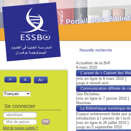
Portail de la Bibl
Nouvelle recherche
Actualités de la BnF
8 mars 2010
L´avenir du « Cabinet des Méd
[mis en ligne le 8 mars 2010 ]
A-
A
A+
jusqu´à nouvel avis
Communication différée de cert
Site Richelieu
[mis en ligne le 7 janvier 2010 ]
Nouveau
Se connecter
La Bibliothèque numérique de
Espace entièrement dédié aux je
introduction à l´univers de l´écrit
[mis en ligne le 26 juillet 2010 ]
jusqu´au 5 septembre 2010
Mot de passe oublié ?