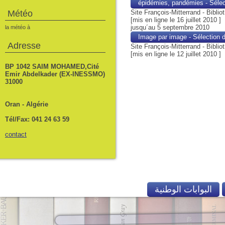
épidémies, pandémies - Sélec
Météo
Site François-Mitterrand
- Bibli
[mis en ligne le 16 juillet 2010 ]
jusqu´au 5 septembre 2010
la météo à
Image par image - Sélection d
Adresse
Site François-Mitterrand
- Bibli
[mis en ligne le 12 juillet 2010 ]
BP 1042 SAIM MOHAMED,Cité
Emir Abdelkader (EX-INESSMO)
31000
Oran - Algérie
Tél/Fax: 041 24 63 59
contact
البوابات الوطنية